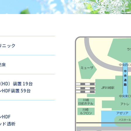
リニック
2床
HD）装置 19台
HDF装置 59台
HDF
ッド透析