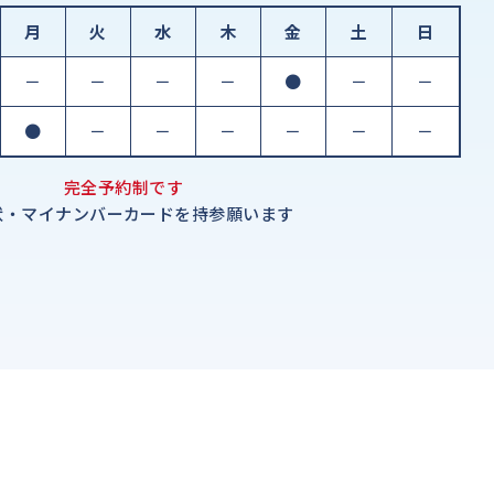
月
火
水
木
金
土
日
－
－
－
－
●
－
－
●
－
－
－
－
－
－
完全予約制です
状・マイナンバーカードを持参願います