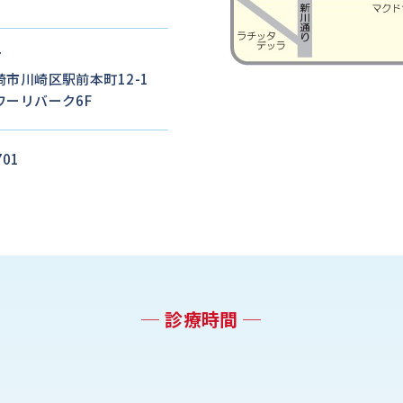
7
市川崎区駅前本町12-1
ワーリバーク6F
701
─ 診療時間 ─