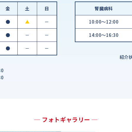
金
土
日
腎臓病科
●
▲
－
10:00～12:00
●
－
－
14:00～16:30
●
－
－
紹介
0
0
─ フォトギャラリー ─