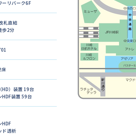
ワーリバーク6F
改札直結
徒歩2分
701
2床
HD）装置 19台
HDF装置 59台
HDF
ッド透析