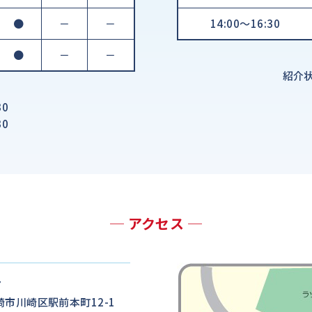
●
－
－
14:00～16:30
●
－
－
紹介
0
0
─ アクセス ─
7
市川崎区駅前本町12-1