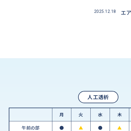
エ
2025.12.18
人工透析
月
火
水
木
午前の部
●
▲
●
▲