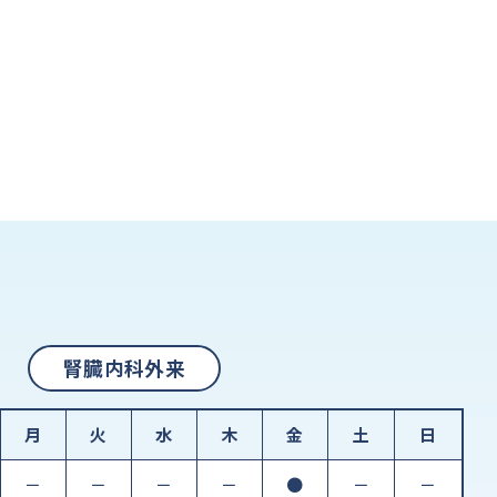
腎臓内科外来
月
火
水
木
金
土
日
－
－
－
－
●
－
－